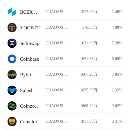
BCEX Korea
ORAO/USDT
1817.05万
1.46%
YOOBTC
ORAO/USDT
1705.8万
4.08%
JediSwap
ORAO/USDT
1631.63万
7.28%
Coinbase
ORAO/USDT
1631.63万
6.69%
Bybit
ORAO/USDT
1687.26万
3.95%
Splash
ORAO/USDT
1835.59万
1.32%
Coinzoom
ORAO/USDT
1668.72万
0.02%
Camelot
ORAO/USDT
1817.05万
0.41%