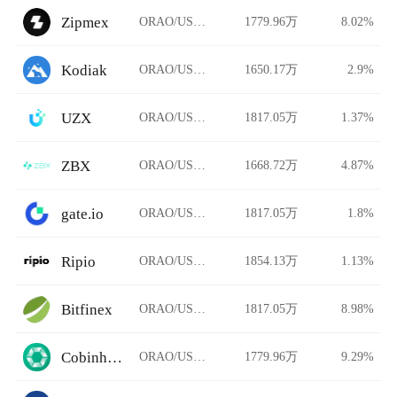
Zipmex
ORAO/USDT
1779.96万
8.02%
Kodiak
ORAO/USDT
1650.17万
2.9%
UZX
ORAO/USDT
1817.05万
1.37%
ZBX
ORAO/USDT
1668.72万
4.87%
gate.io
ORAO/USDT
1817.05万
1.8%
Ripio
ORAO/USDT
1854.13万
1.13%
Bitfinex
ORAO/USDT
1817.05万
8.98%
Cobinhood
ORAO/USDT
1779.96万
9.29%