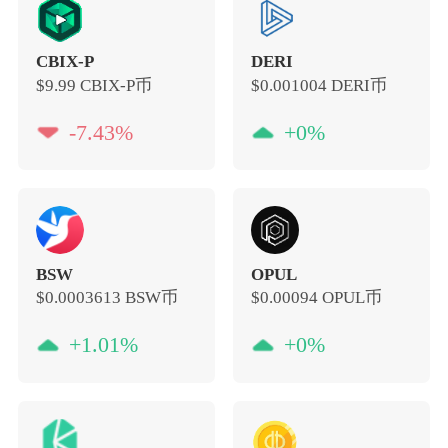
CBIX-P
DERI
$9.99
CBIX-P币
$0.001004
DERI币
-7.43%
+0%
BSW
OPUL
$0.0003613
BSW币
$0.00094
OPUL币
+1.01%
+0%