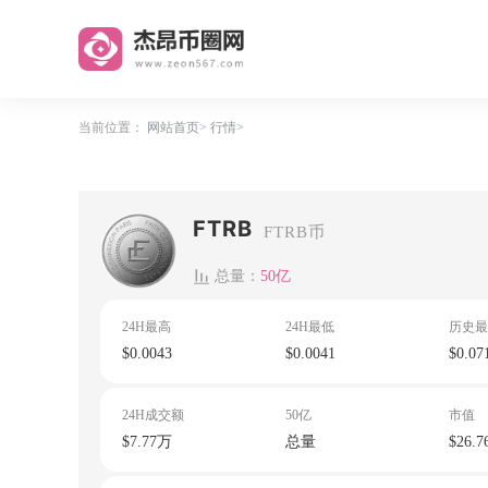
当前位置：
网站首页
行情
FTRB
FTRB币
总量：
50亿
24H最高
24H最低
历史最
$0.0043
$0.0041
$0.07
24H成交额
50亿
市值
$7.77万
总量
$26.