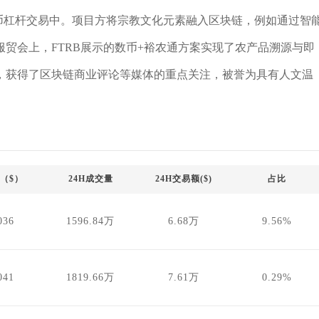
币杠杆交易中。项目方将宗教文化元素融入区块链，例如通过智
服贸会上，FTRB展示的数币+裕农通方案实现了农产品溯源与即
，获得了区块链商业评论等媒体的重点关注，被誉为具有人文温
（$）
24H成交量
24H交易额($)
占比
036
1596.84万
6.68万
9.56%
041
1819.66万
7.61万
0.29%