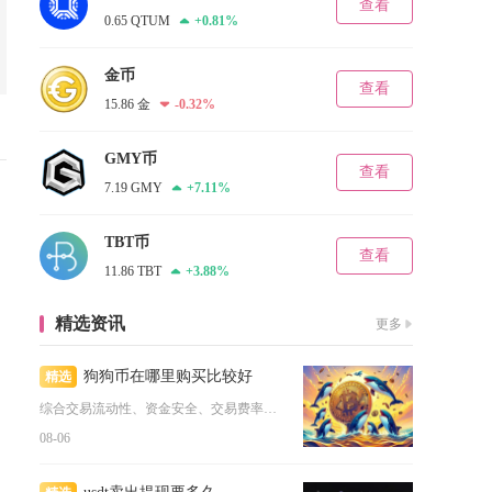
查看
0.65 QTUM
+0.81%
金币
查看
15.86 金
-0.32%
GMY币
查看
7.19 GMY
+7.11%
TBT币
查看
11.86 TBT
+3.88%
精选资讯
更多
狗狗币在哪里购买比较好
精选
综合交易流动性、资金安全、交易费率、操作适配性多维度对比，普...
08-06