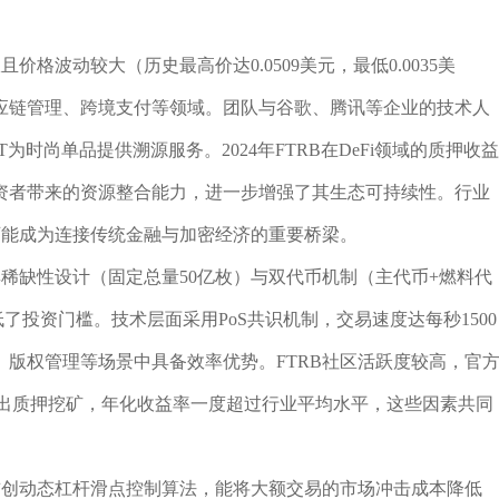
格波动较大（历史最高价达0.0509美元，最低0.0035美
应链管理、跨境支付等领域。团队与谷歌、腾讯等企业的技术人
时尚单品提供溯源服务。2024年FTRB在DeFi领域的质押收益
资者带来的资源整合能力，进一步增强了其生态可持续性。行业
可能成为连接传统金融与加密经济的重要桥梁。
其稀缺性设计（固定总量50亿枚）与双代币机制（主代币+燃料代
低了投资门槛。技术层面采用PoS共识机制，交易速度达每秒1500
版权管理等场景中具备效率优势。FTRB社区活跃度较高，官
台合作推出质押挖矿，年化收益率一度超过行业平均水平，这些因素共同
首创动态杠杆滑点控制算法，能将大额交易的市场冲击成本降低