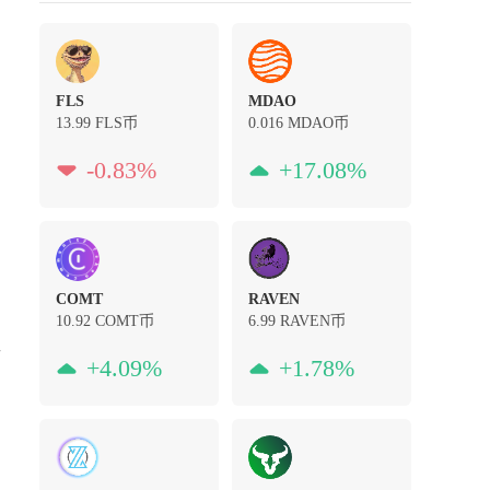
FLS
MDAO
13.99
FLS币
0.016
MDAO币
-0.83%
+17.08%
COMT
RAVEN
10.92
COMT币
6.99
RAVEN币
方
+4.09%
+1.78%