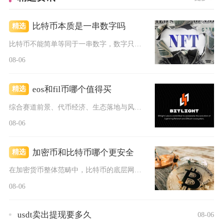
比特币本质是一串数字吗
精选
比特币不能简单等同于一串数字，数字只是它外在的编码表现形式，...
08-06
eos和fil币哪个值得买
精选
综合赛道前景、代币经济、生态落地与风险维度对比，普通散户优先...
08-06
加密币和比特币哪个更安全
精选
在加密货币整体范畴中，比特币的底层网络安全性显著高于绝大多数...
08-06
usdt卖出提现要多久
08-06