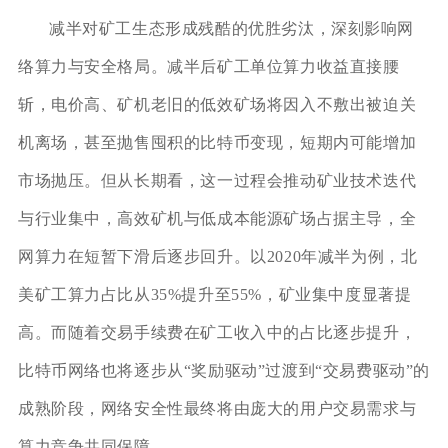
减半对矿工生态形成残酷的优胜劣汰，深刻影响网
络算力与安全格局。减半后矿工单位算力收益直接腰
斩，电价高、矿机老旧的低效矿场将因入不敷出被迫关
机离场，甚至抛售囤积的比特币变现，短期内可能增加
市场抛压。但从长期看，这一过程会推动矿业技术迭代
与行业集中，高效矿机与低成本能源矿场占据主导，全
网算力在短暂下滑后逐步回升。以2020年减半为例，北
美矿工算力占比从35%提升至55%，矿业集中度显著提
高。而随着交易手续费在矿工收入中的占比逐步提升，
比特币网络也将逐步从“奖励驱动”过渡到“交易费驱动”的
成熟阶段，网络安全性最终将由庞大的用户交易需求与
算力竞争共同保障。