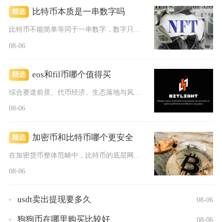
比特币本质是一串数字吗
精选
比特币不能简单等同于一串数字，数字只是它外在的编码表现形式，...
08-06
eos和fil币哪个值得买
精选
综合赛道前景、代币经济、生态落地与风险维度对比，普通散户优先...
08-06
加密币和比特币哪个更安全
精选
在加密货币整体范畴中，比特币的底层网络安全性显著高于绝大多数...
08-06
usdt卖出提现要多久
08-06
狗狗币在哪里购买比较好
08-06