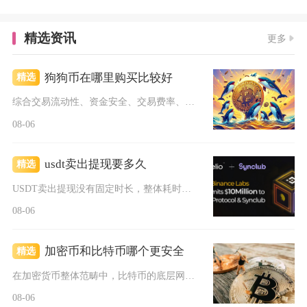
精选资讯
更多
狗狗币在哪里购买比较好
精选
综合交易流动性、资金安全、交易费率、操作适配性多维度对比，普...
08-06
usdt卖出提现要多久
精选
USDT卖出提现没有固定时长，整体耗时取决于变现路径，C2C...
08-06
加密币和比特币哪个更安全
精选
在加密货币整体范畴中，比特币的底层网络安全性显著高于绝大多数...
08-06