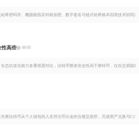
托哈希密码学、椭圆曲线非对称加密、数字签名与链式哈希账本四类技术协同运
全性高些
08-05
、生态抗攻击能力多重维度对比，比特币整体安全性高于莱特币，仅在交易隐私
是先将比特币从个人钱包转入支持法币出金的合规交易所，完成资产兑换与C2