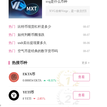
xvg是什么币种
XVG全称Verge，是一款主打隐私交易的老牌P
热门
比特币现货杠杆是多少
08-07
热门
如何判断币圈涨跌
08-07
热门
usdt卖出提现要多久
08-06
热门
空气币是经典的数字货币吗
08-07
热搜币种
更多
EKTA币
查看
0.000054 EKTA
+0.11%
YETI币
查看
8 YETI
-2.05%
变