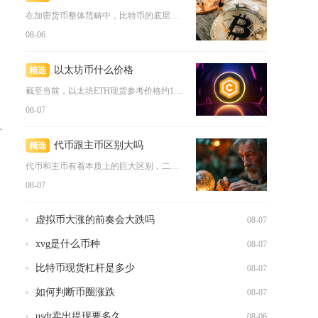
在加密货币整体范畴中，比特币的底层网络安全性显著高于绝大多数...
08-06
以太坊币什么价格
精选
截至当前，以太坊ETH现货参考价格约1902美元，折合人民币...
08-07
时
代币跟主币区别大吗
精选
代币和主币有着本质上的巨大区别，二者从底层技术架构、发行逻辑...
08-07
虚拟币大涨的前奏会大跌吗
08-07
xvg是什么币种
08-07
比特币现货杠杆是多少
08-07
如何判断币圈涨跌
08-07
usdt卖出提现要多久
08-06