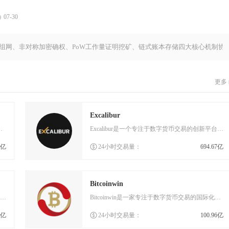
07-30
点组网、非对称加密确权、PoW工作量证明挖矿、链式账本存储四大核心机制协
更多
Excalibur
用户提供安全、高效的加密货币服务。作为拉丁美洲地区
Excalibur是一个专注于数字货币交易的创新平台，它基于以太坊区块链技术构建，旨在为全球用户提供安全、高效的数字资产
8亿
24小时交易量：
694.67亿
Bitcoinwin
ABCC交易所是一家面向全球用户的数字货币交易平台，成立于2018年4月，总部位于新加坡。作为数字资产投资和交易服务的提
Bitcoinwin是一家专注于数字货币交易的国际化交易平台，总部位于加拿大多伦多，同时在澳大利亚、马来西亚及马耳他等地
3亿
24小时交易量：
100.96亿