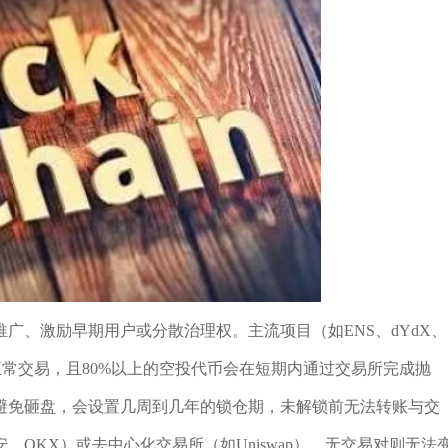
广、激励早期用户或分散治理权。主流项目（如ENS、dYdX、
可正常交易，且80%以上的空投代币会在短期内通过交易所完成抛
避免砸盘，会设置几周到几年的锁仓期，未解锁前无法转账与交
OKX）或去中心化交易所（如Uniswap），无交易对则无法