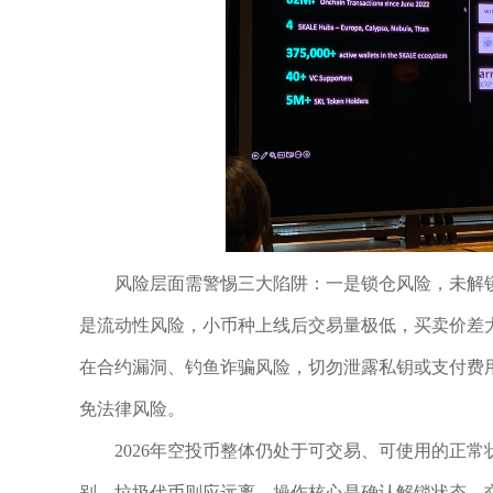
风险层面需警惕三大陷阱：一是锁仓风险，未解
是流动性风险，小币种上线后交易量极低，买卖价差
在合约漏洞、钓鱼诈骗风险，切勿泄露私钥或支付费
免法律风险。
2026年空投币整体仍处于可交易、可使用的正
别，垃圾代币则应远离。操作核心是确认解锁状态、