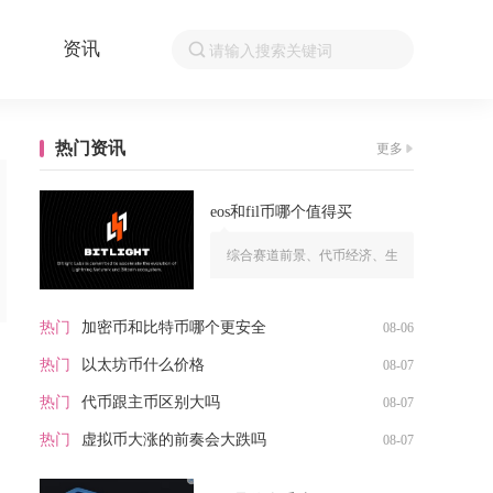
资讯
热门资讯
更多
eos和fil币哪个值得买
综合赛道前景、代币经济、生态落地与风险维度
热门
加密币和比特币哪个更安全
08-06
热门
以太坊币什么价格
08-07
热门
代币跟主币区别大吗
08-07
热门
虚拟币大涨的前奏会大跌吗
08-07