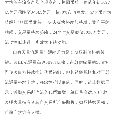
太坊等主流资产及合规赛道，模因币总市值从年初1097
亿美元骤降至340亿美元，超70%市值蒸发。柴犬币作为
曾经的“模因币龙头”，失去板块热度加持后，散户买盘
枯竭，交易量持续萎缩，24小时交易额仅8000万美元，
流动性低迷进一步放大下跌动能。
自身天量流通量与通缩乏力是长期压制价格的关
键。SHIB流通量高达589万亿枚，占总供应量的58.9%，
即便项目方持续推进代币销毁，但其销毁规模相对于总
流通量杯水车薪，稀缺性难以形成。同时，链上数据显
示，近期交易所净流入代币激增，单日最高达390亿枚，
表明大量持有者转向交易所准备抛售，抛压持续累积，
价格自然难有支撑。