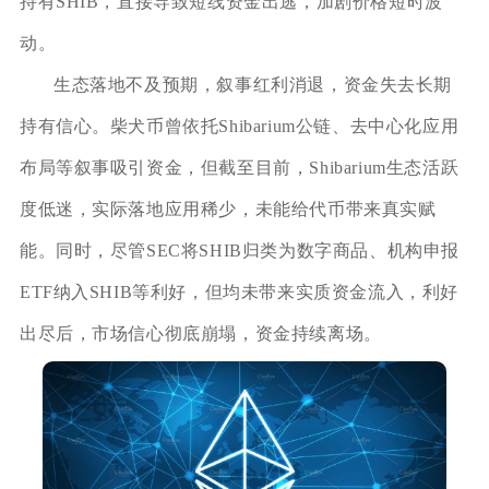
持有SHIB，直接导致短线资金出逃，加剧价格短时波
动。
生态落地不及预期，叙事红利消退，资金失去长期
持有信心。柴犬币曾依托Shibarium公链、去中心化应用
布局等叙事吸引资金，但截至目前，Shibarium生态活跃
度低迷，实际落地应用稀少，未能给代币带来真实赋
能。同时，尽管SEC将SHIB归类为数字商品、机构申报
ETF纳入SHIB等利好，但均未带来实质资金流入，利好
出尽后，市场信心彻底崩塌，资金持续离场。