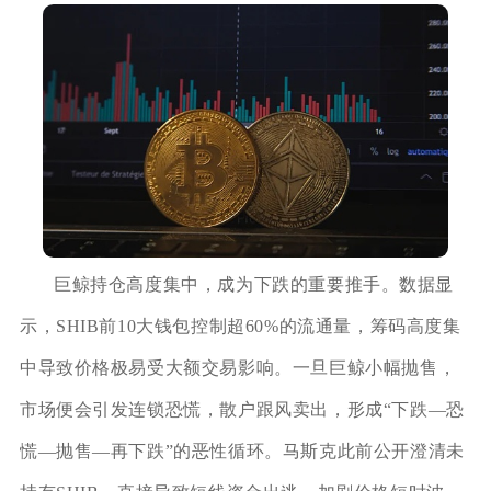
巨鲸持仓高度集中，成为下跌的重要推手。数据显
示，SHIB前10大钱包控制超60%的流通量，筹码高度集
中导致价格极易受大额交易影响。一旦巨鲸小幅抛售，
市场便会引发连锁恐慌，散户跟风卖出，形成“下跌—恐
慌—抛售—再下跌”的恶性循环。马斯克此前公开澄清未