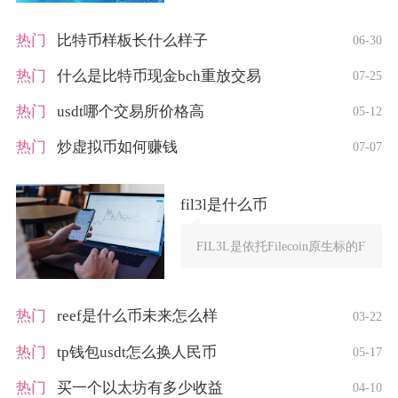
热门
比特币样板长什么样子
06-30
热门
什么是比特币现金bch重放交易
07-25
热门
usdt哪个交易所价格高
05-12
热门
炒虚拟币如何赚钱
07-07
fil3l是什么币
FIL3L是依托Filecoin原生标
热门
reef是什么币未来怎么样
03-22
热门
tp钱包usdt怎么换人民币
05-17
热门
买一个以太坊有多少收益
04-10