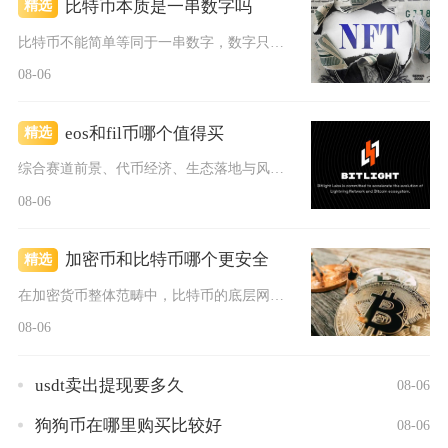
比特币本质是一串数字吗
精选
比特币不能简单等同于一串数字，数字只是它外在的编码表现形式，...
08-06
eos和fil币哪个值得买
精选
综合赛道前景、代币经济、生态落地与风险维度对比，普通散户优先...
08-06
加密币和比特币哪个更安全
精选
在加密货币整体范畴中，比特币的底层网络安全性显著高于绝大多数...
08-06
usdt卖出提现要多久
08-06
狗狗币在哪里购买比较好
08-06