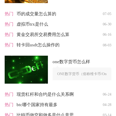
热门
币的成交量怎么算的
07-05
热门
虚拟币trx是什么
06-30
热门
黄金交易所交易费用怎么算
06-16
热门
转卡回usdt怎么操作的
08-03
one数字货币怎么样
ONE数字货币（俗称维卡币/OneC
热门
现货杠杆和合约是什么关系啊
06-24
热门
btc哪个国家持有最多
04-28
热门
比特币做空和做多是什么意思
03-14