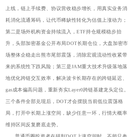
上线，链上手续费、协议营收稳步增长，用真实业务消
耗消化流通筹码，让代币稀缺性转化为估值上涨动力；
第二是场外机构资金持续流入，ETF持仓规模稳步抬
升，头部加密基金公开布局DOT长期仓位，大盘加密市
场整体企稳走出熊市尾部震荡，消除宏观流动性收紧带
来的系统性下跌风险；第三是JAM重大技术升级落地落
地优化跨链交互效率，解决波卡长期存在的跨链延迟、
gas成本偏高问题，重新夯实Layer0跨链基建龙头定位。
三个条件全部兑现后，DOT才会摆脱当前低位震荡格
局，打开中长期上涨空间，缺少任意一环，行情大概率
维持区间反复磨底走势。
普通币圈投资者在研判DOT上涨空间时，不能只参