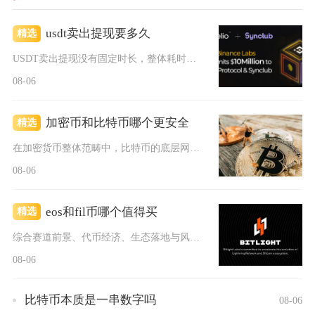
usdt卖出提现要多久
精选
USDT卖出提现没有固定时长，整体耗时取决于变现路径，C2C...
08-06
加密币和比特币哪个更安全
精选
在加密货币整体范畴中，比特币的底层网络安全性显著高于绝大多数...
08-06
eos和fil币哪个值得买
精选
综合赛道前景、代币经济、生态落地与风险维度对比，普通散户优先...
08-06
比特币本质是一串数字吗
08-06