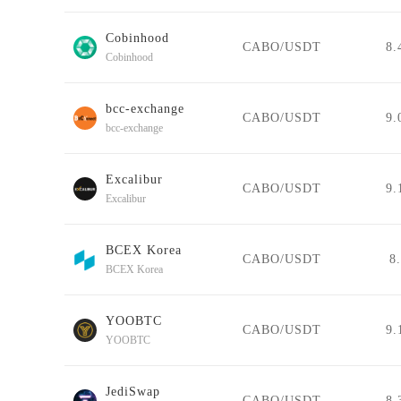
Cobinhood
CABO/USDT
8.
Cobinhood
bcc-exchange
CABO/USDT
9.
bcc-exchange
Excalibur
CABO/USDT
9.
Excalibur
BCEX Korea
CABO/USDT
8
BCEX Korea
YOOBTC
CABO/USDT
9.
YOOBTC
JediSwap
CABO/USDT
8.