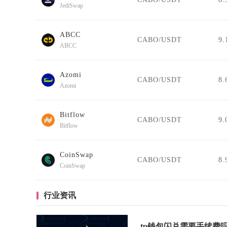
JediSwap
ABCC
CABO/USDT
9.
ABCC
Azomi
CABO/USDT
8.
Azomi
Bitflow
CABO/USDT
9.
Bitflow
CoinSwap
CABO/USDT
8.
CoinSwap
行业资讯
tp钱包闪兑需要手续费