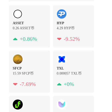
ASSET
HYP
0.26
ASSET币
4.29
HYP币
+0.86%
-9.52%
SFCP
TXL
15.59
SFCP币
0.000057
TXL币
-7.69%
+0%