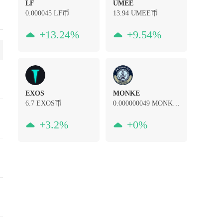
LF
UMEE
0.000045
LF币
13.94
UMEE币
+13.24%
+9.54%
EXOS
MONKE
6.7
EXOS币
0.000000049
MONKE币
+3.2%
+0%