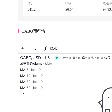
昨开
昨收
流通率
$11.2
$6.64
97.9
CABO币行情