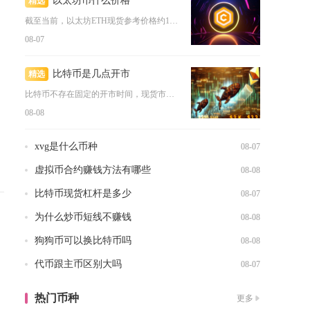
以太坊币什么价格
精选
截至当前，以太坊ETH现货参考价格约1902美元，折合人民币...
08-07
比特币是几点开市
精选
比特币不存在固定的开市时间，现货市场实行7×24小时不间断交...
08-08
xvg是什么币种
08-07
虚拟币合约赚钱方法有哪些
08-08
比特币现货杠杆是多少
08-07
为什么炒币短线不赚钱
08-08
狗狗币可以换比特币吗
08-08
代币跟主币区别大吗
08-07
热门币种
更多