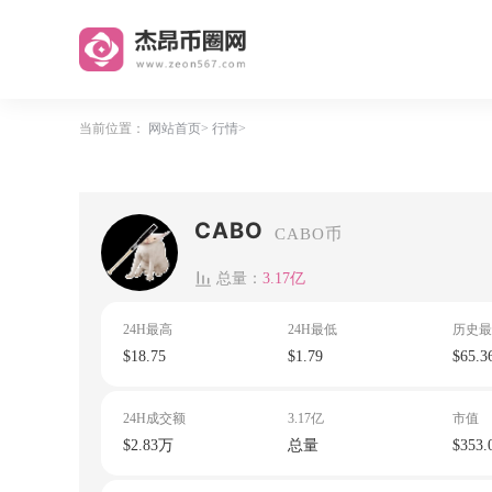
当前位置：
网站首页
行情
CABO
CABO币
总量：
3.17亿
24H最高
24H最低
历史最
$18.75
$1.79
$65.3
24H成交额
3.17亿
市值
$2.83万
总量
$353