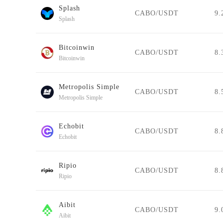
Splash
CABO/USDT
9.
Splash
Bitcoinwin
CABO/USDT
8.
Bitcoinwin
Metropolis Simple
CABO/USDT
8.
Metropolis Simple
Echobit
CABO/USDT
8.
Echobit
Ripio
CABO/USDT
8.
Ripio
Aibit
CABO/USDT
9.
Aibit