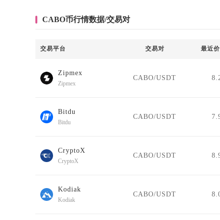
CABO币行情数据/交易对
交易平台
交易对
最近价
Zipmex
CABO/USDT
8.
Zipmex
Bitdu
CABO/USDT
7.
Bitdu
CryptoX
CABO/USDT
8.
CryptoX
Kodiak
CABO/USDT
8.
Kodiak