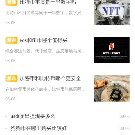
比特币本质是一串数字吗
精选
比特币不能简单等同于一串数字，数字只是它外在的编码表现形式，...
08-06
eos和fil币哪个值得买
精选
综合赛道前景、代币经济、生态落地与风险维度对比，普通散户优先...
08-06
加密币和比特币哪个更安全
精选
在加密货币整体范畴中，比特币的底层网络安全性显著高于绝大多数...
08-06
usdt卖出提现要多久
08-06
狗狗币在哪里购买比较好
08-06