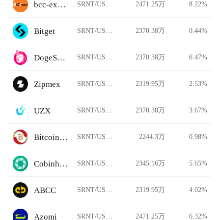
bcc-exchange
SRNT/USDT
2471.25万
8.22%
Bitget
SRNT/USDT
2370.38万
0.44%
DogeSwap
SRNT/USDT
2370.38万
6.47%
Zipmex
SRNT/USDT
2319.95万
2.53%
UZX
SRNT/USDT
2370.38万
3.67%
Bitcoinwin
SRNT/USDT
2244.3万
0.98%
Cobinhood
SRNT/USDT
2345.16万
5.65%
ABCC
SRNT/USDT
2319.95万
4.02%
Azomi
SRNT/USDT
2471.25万
6.32%