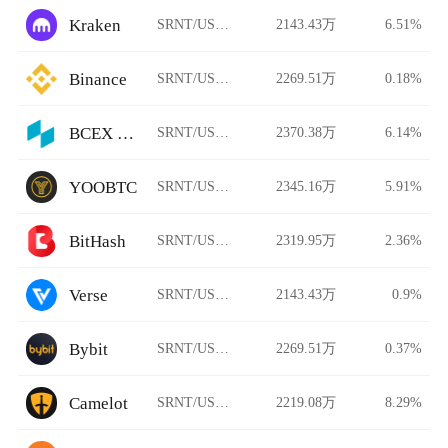
Kraken
SRNT/USDT
2143.43万
6.51%
Binance
SRNT/USDT
2269.51万
0.18%
BCEX Korea
SRNT/USDT
2370.38万
6.14%
YOOBTC
SRNT/USDT
2345.16万
5.91%
BitHash
SRNT/USDT
2319.95万
2.36%
Verse
SRNT/USDT
2143.43万
0.9%
Bybit
SRNT/USDT
2269.51万
0.37%
Camelot
SRNT/USDT
2219.08万
8.29%