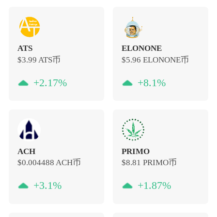
ATS
ELONONE
$3.99
ATS币
$5.96
ELONONE币
+2.17%
+8.1%
ACH
PRIMO
$0.004488
ACH币
$8.81
PRIMO币
+3.1%
+1.87%