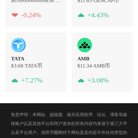
$0.0000000000838
华尔街游戏币
$11.63
GENCAP币
-0.24%
+4.43%
TATA
AMB
$3.68
TATA币
$11.34
AMB币
+7.27%
+3.08%
免责声明：本网站、超链接、相关应用程序、论坛、博客等媒
体账户以及其他平台和用户发布的所有内容均来源于第三方平
台及平台用户。杰昂币圈网对于网站及其内容不作任何类型的