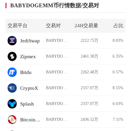
BABYDOGEMM币行情数据/交易对
交易平台
交易对
24H交易量
占比
JediSwap
BABYDOGEMM/USDT
2212.75万
8.83%
Zipmex
BABYDOGEMM/USDT
2461.38万
6.35%
Bitdu
BABYDOGEMM/USDT
2262.48万
0.57%
CryptoX
BABYDOGEMM/USDT
2337.07万
8.55%
Splash
BABYDOGEMM/USDT
2337.07万
6.63%
Bitcoinwin
BABYDOGEMM/USDT
2436.52万
7.11%