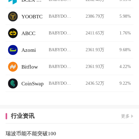
YOOBTC
BABYDOGEMM/USDT
2386.79万
5.98%
ABCC
BABYDOGEMM/USDT
2411.65万
1.76%
Azomi
BABYDOGEMM/USDT
2361.93万
9.68%
Bitflow
BABYDOGEMM/USDT
2361.93万
4.22%
CoinSwap
BABYDOGEMM/USDT
2436.52万
9.22%
行业资讯
更多
瑞波币能不能突破100