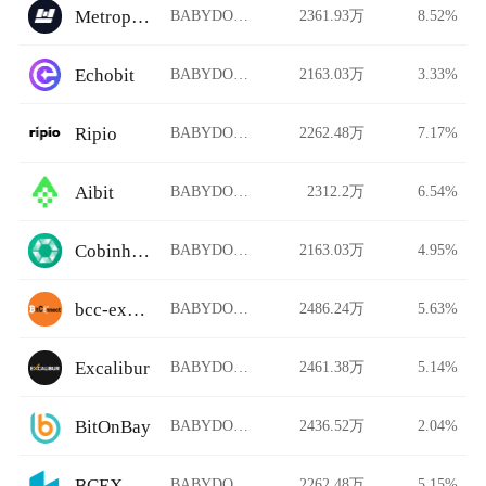
Metropolis Simple
BABYDOGEMM/USDT
2361.93万
8.52%
Echobit
BABYDOGEMM/USDT
2163.03万
3.33%
Ripio
BABYDOGEMM/USDT
2262.48万
7.17%
Aibit
BABYDOGEMM/USDT
2312.2万
6.54%
Cobinhood
BABYDOGEMM/USDT
2163.03万
4.95%
bcc-exchange
BABYDOGEMM/USDT
2486.24万
5.63%
Excalibur
BABYDOGEMM/USDT
2461.38万
5.14%
BitOnBay
BABYDOGEMM/USDT
2436.52万
2.04%
BCEX Korea
BABYDOGEMM/USDT
2262.48万
5.15%