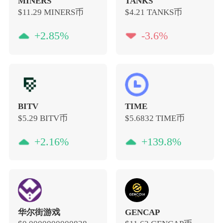
MINERS
TANKS
$11.29
MINERS币
$4.21
TANKS币
+2.85%
-3.6%
BITV
TIME
$5.29
BITV币
$5.6832
TIME币
+2.16%
+139.8%
华尔街游戏
GENCAP