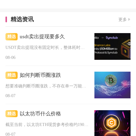
精选资讯
更多
usdt卖出提现要多久
精选
USDT卖出提现没有固定时长，整体耗时取决于变现路径，C2C...
08-06
如何判断币圈涨跌
精选
想要准确判断币圈涨跌，不存在单一万能指标，靠谱的行情研判需要...
08-07
以太坊币什么价格
精选
截至当前，以太坊ETH现货参考价格约1902美元，折合人民币...
08-07